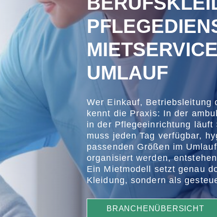
BERUFSKLEI
PFLEGEDIEN
MIETSERVICE
UMLAUF
Wer Einkauf, Betriebsleitung 
kennt die Praxis: In der amb
in der Pflegeeinrichtung läuf
muss jeden Tag verfügbar, hyg
passenden Größen im Umlauf 
organisiert werden, entstehe
Ein Mietmodell setzt genau do
Kleidung, sondern als gesteu
BRANCHENÜBERSICHT