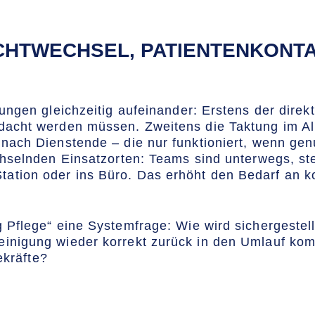
CHTWECHSEL, PATIENTENKONTAK
rungen gleichzeitig aufeinander: Erstens der direk
edacht werden müssen. Zweitens die Taktung im Al
nach Dienstende – die nur funktioniert, wenn genu
echselnden Einsatzorten: Teams sind unterwegs, st
tion oder ins Büro. Das erhöht den Bedarf an ko
g Pflege“ eine Systemfrage: Wie wird sichergestel
inigung wieder korrekt zurück in den Umlauf kom
ekräfte?