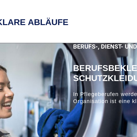
KLARE ABLÄUFE
BERUFS-, DIENST- U
BERUFSBEKLEI
SCHUTZKLEID
In Pflegeberufen werden
Organisation ist eine k