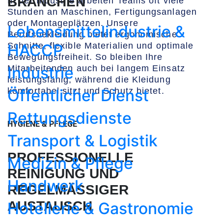
BRANCHEN
In der Industrie arbeiten Teams oft viele
Stunden an Maschinen, Fertigungsanlagen
oder Montageplätzen. Unsere
Lebensmittel­industrie &
Berufsbekleidung bietet ergonomische
HACCP
Schnitte, flexible Materialien und optimale
Bewegungsfreiheit. So bleiben Ihre
Industrie
Mitarbeitenden auch bei langem Einsatz
leistungsfähig, während die Kleidung
Öffentlicher Dienst
komfortabel sitzt und Schutz bietet.
Rettungsdienste
HYGIENE & PFLEGE
Transport & Logistik
PROFESSIONELLE
Medizin & Pflege
REINIGUNG UND
Handwerk
REGELMÄSSIGER A
USTAUSCH
Hotellerie & Gastronomie