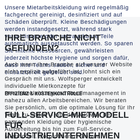
Unsere Mietarbeitskleidung wird regelmäßig
fachgerecht gereinigt, desinfiziert und auf
Schäden überprüft. Kleine Beschädigungen
werden instandgesetzt, während stark
IHRE BRANCHE NICHT
verschlissene oder unbrauchbare Teile
automatisch ausgetauscht werden. So sparen
GEFUNDEN?
Sie interne Ressourcen, gewährleisten
jederzeit höchste Hygiene und sorgen dafür,
Auch wenn Ihre Branche auf unserer Website
dass Ihre Teams sauber, sicher und
nicht explizit aufgeführt ist, lohnt sich ein
einsatzbereit gekleidet sind.
Gespräch mit uns. Wolfsperger entwickelt
individuelle Mietkonzepte für
Berufsbekleidung und Textilmanagement in
EFFIZIENZ & KOSTENKONTROLLE
nahezu allen Arbeitsbereichen. Wir beraten
Sie persönlich, um die optimale Lösung für Ihr
FULL-SERVICE-MIETMODELL
Team zu finden – von der Auswahl der
passenden Kleidung über hygienische
FÜR
Aufbereitung bis hin zum Full-Service-
INDUSTRIEUNTERNEHMEN
Mietmodell. So profitieren Sie von