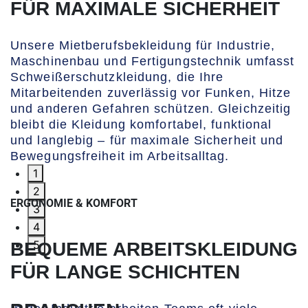
ÜR MAXIMALE SICHERHEIT
Unsere Mietberufsbekleidung für Industrie,
Maschinenbau und Fertigungstechnik umfasst
Schweißerschutzkleidung, die Ihre
Mitarbeitenden zuverlässig vor Funken, Hitze
und anderen Gefahren schützen. Gleichzeitig
bleibt die Kleidung komfortabel, funktional
und langlebig – für maximale Sicherheit und
Bewegungsfreiheit im Arbeitsalltag.
1
2
ERGONOMIE & KOMFORT
3
4
5
BEQUEME ARBEITSKLEIDUNG
FÜR LANGE SCHICHTEN