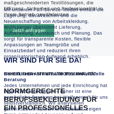
maßgeschneiderten Textillösungen, die
Effizienz, Sicherheit und Professionalität in
Mit unserem Full-Service-Modell entfällt die
Ihrem Betrieb gewährleisten.
Lagerung, das Waschen und die
Neuanschaffung von Arbeitskleidung.
Wolfsperger übernimmt Lieferung,
Jetzt anfragen
Aufbereitung, Austausch und Planung. Das
sorgt für transparente Kosten, flexible
Anpassungen an Teamgröße und
Einsatzbedarf und reduziert Ihren
organisatorischen Aufwand erheblich.
WIR SIND FÜR SIE DA!
Kontaktieren Sie uns für Ihre individuelle
EINHEITLICHER AUFTRITT & PROFESSIONALITÄT
Beratung
Jedes Unternehmen und jede Einrichtung hat
NORMGERECHTE
eigene Anforderungen – daher ist eine
persönliche Beratung bei Wolfsperger für uns
BERUFSBEKLEIDUNG FÜR
selbstverständlich. Wir analysieren
EIN PROFESSIONELLES
gemeinsam mit Ihnen Ihren Bedarf, zeigen