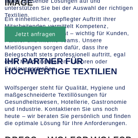
Ihnen passende Lösungen auf und
IMAGE
unterstützen Sie bei der Auswahl der richtigen
Textilien.
Ein einheitlicher, gepflegter Auftritt Ihrer
Mitarbeitenden vermittelt Kompetenz,
Sicherheit und Qualität – wichtig für Kunden,
Jetzt anfragen
Partner und interne Teams. Unsere
Mietlösungen sorgen dafür, dass Ihre
Belegschaft stets professionell auftritt, egal
IHR PARTNER FÜR
ob in Maschinenhallen, Laboren oder
Fertigungsstraßen.
HOCHWERTIGE TEXTILIEN
Wolfsperger steht für Qualität, Hygiene und
maßgeschneiderte Textillösungen für
Gesundheitswesen, Hotellerie, Gastronomie
und Industrie. Kontaktieren Sie uns noch
heute – wir beraten Sie persönlich und finden
die optimale Lösung für Ihre Anforderungen.