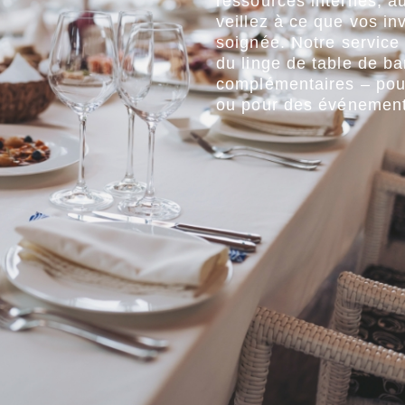
ressources internes, au
veillez à ce que vos in
soignée. Notre service
du linge de table de ba
complémentaires – pour 
ou pour des événements