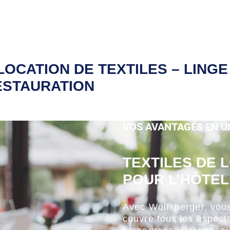
LOCATION DE TEXTILES – LINGE
RESTAURATION
VOS AVANTAGES EN U
TEXTILES DE 
POUR L’HÔTEL
Avec Wolfsperger, vous 
couvre tous les aspect