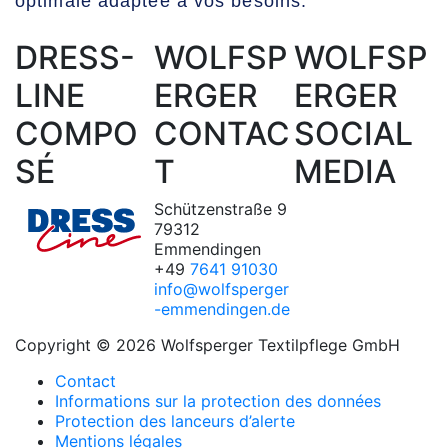
optimale adaptée à vos besoins.
DRESS-
WOLFSP
WOLFSP
LINE
ERGER
ERGER
COMPO
CONTAC
SOCIAL
SÉ
T
MEDIA
Schützenstraße 9
79312
Emmendingen
+49
7641 91030
info@wolfsperger
-emmendingen.de
Copyright © 2026 Wolfsperger Textilpflege GmbH
Contact
Informations sur la protection des données
Protection des lanceurs d’alerte
Mentions légales